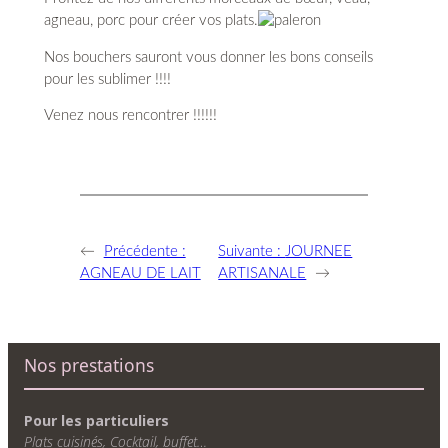
agneau, porc pour créer vos plats.
Nos bouchers sauront vous donner les bons conseils
pour les sublimer !!!!
Venez nous rencontrer !!!!!!
←
Précédente :
Suivante :
JOURNEE
AGNEAU DE LAIT
ARTISANALE
→
Nos prestations
Pour les particuliers
Plats cuisinés, Cocktail, buffet…