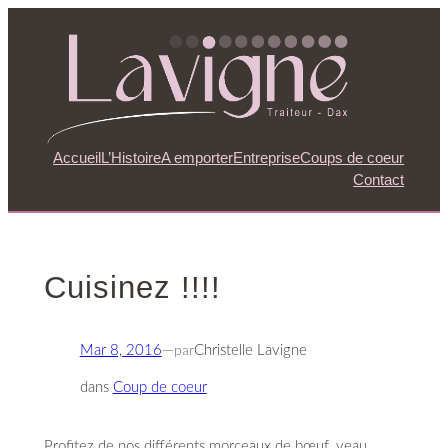
Aller
au
contenu
Accueil
L’Histoire
A emporter
Entreprise
Coups de coeur
Contact
Cuisinez !!!!
Mar 8, 2016
—
par
Christelle Lavigne
dans
Coup de coeur
Profitez de nos différents morceaux de bœuf, veau,