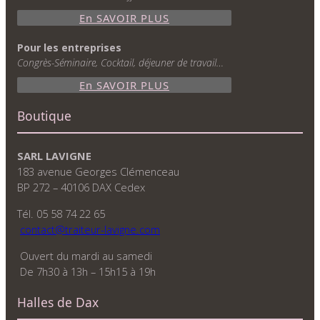
En SAVOIR PLUS
Pour les entreprises
Congrès-Séminaire, Cocktail, déjeuner de travail…
En SAVOIR PLUS
Boutique
SARL LAVIGNE
183 avenue Georges Clémenceau
BP 272 – 40106 DAX Cedex
Tél. 05 58 74 22 65
contact@traiteur-lavigne.com
Ouvert du mardi au samedi
De 7h30 à 13h – 15h15 à 19h
Halles de Dax