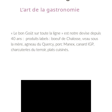
L’art de la gastronomie
« Le bon Goût sur toute la ligne » est notre devise depuis
40 ans : produits labels : boeuf de Chalosse, veau sous
la mère, agneau du Quercy, porc Manex, canard IGP,
charcuteries du terroir, plats cuisinés.