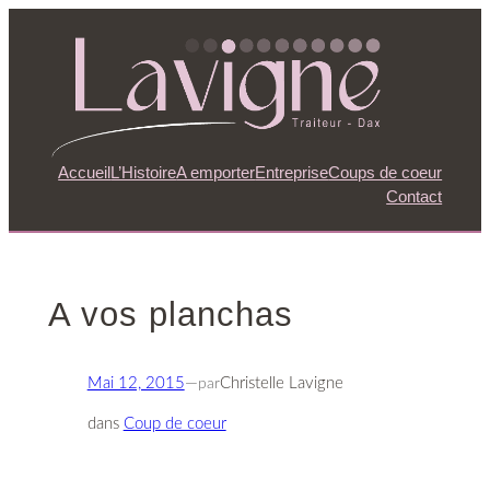
Aller
au
contenu
Accueil
L’Histoire
A emporter
Entreprise
Coups de coeur
Contact
A vos planchas
Mai 12, 2015
—
par
Christelle Lavigne
dans
Coup de coeur