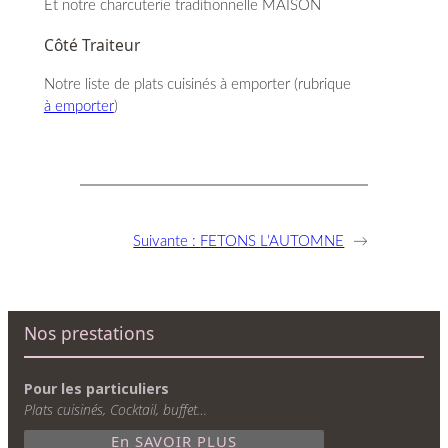
Et notre charcuterie traditionnelle MAISON
Côté Traiteur
Notre liste de plats cuisinés à emporter (rubrique
à emporter
)
Suivante :
FETONS L’AUTOMNE
→
Nos prestations
Pour les particuliers
Plats cuisinés, Cocktail, buffet…
En SAVOIR PLUS