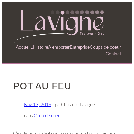
Aller
au
contenu
Accueil
L’Histoire
A emporter
Entreprise
Coups de coeur
Contact
POT AU FEU
Nov 13, 2019
—
par
Christelle Lavigne
dans
Coup de coeur
C’est le temps idéal pour concocter un bon pot au feu.