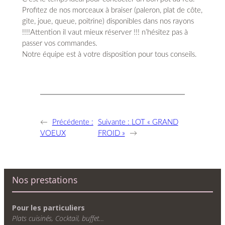
Profitez de nos morceaux à braiser (paleron, plat de côte,
gite, joue, queue, poitrine) disponibles dans nos rayons
!!!!Attention il vaut mieux réserver !!! n’hésitez pas à
passer vos commandes.
Notre équipe est à votre disposition pour tous conseils.
←
Précédente :
Suivante :
LOT « GRAND
VOEUX
FROID »
→
Nos prestations
Pour les particuliers
Plats cuisinés, Cocktail, buffet…